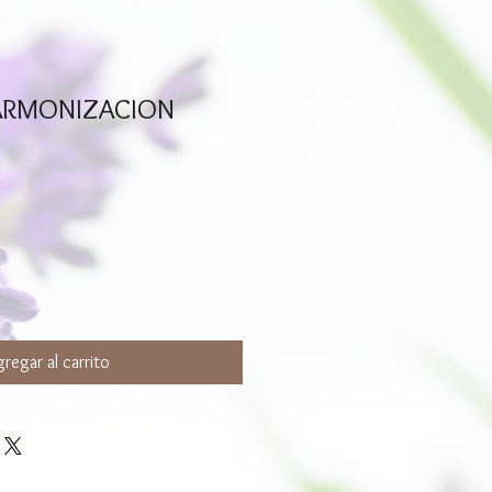
 ARMONIZACION
regar al carrito