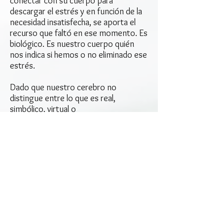
conectar con su cuerpo para
descargar el estrés y en función de la
necesidad insatisfecha, se aporta el
recurso que faltó en ese momento. Es
biológico. Es nuestro cuerpo quién
nos indica si hemos o no eliminado ese
estrés.
Dado que nuestro cerebro no
distingue entre lo que es real,
simbólico, virtual o
imaginario podemos trabajar en un
evento del pasado y del presente y
proyectar al futuro.
Por lo tanto, el descodificador busca
conocer el mecanismo de codificación
de las enfermedades que manifiesta el
cuerpo para liberar al individuo de las
cargas de estrés.
Es solo cuando la personas libera las