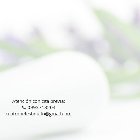
Atención con cita previa:
📞 0993713204
centronefeshquito@gmail.com