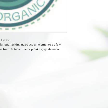
LD ROSE
la resignación. Introduce un elemento de fe y 
 actúan. Ante la muerte próxima, ayuda en la 