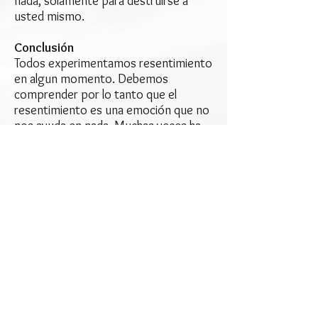
nada, solamente para destruirse a
usted mismo.
Conclusión
Todos experimentamos resentimiento
en algun momento. Debemos
comprender por lo tanto que el
resentimiento es una emoción que no
nos ayuda en nada. Muchas veces ha
sucedido que la persona que nos
agravió ni siquiera recuerda lo que
pasó, sin embargo nostros seguimos
atrapados en el agravio. El perdón nos
libera a nostros mismos.
El perdón no es sobre la otra persona;
es acerca de nostros mismos.
Mantener el resentimiento y el deseo
de venganza quitará toda su energía.
Usted se fustrará y eventualmente
entrará en un estado de depresión.